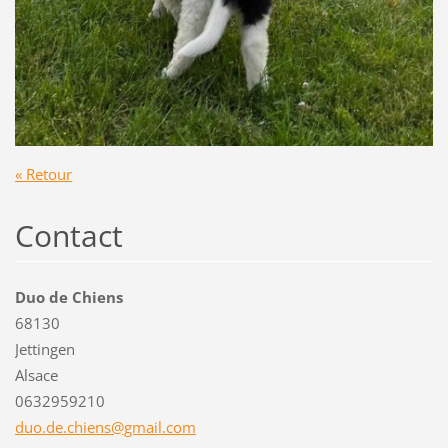
« Retour
Contact
Duo de Chiens
68130
Jettingen
Alsace
0632959210
duo.de.c
hiens@gm
ail.com