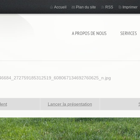
Accueil
Plan du site
RSS
Imprimer
A PROPOS DE NOUS
SERVICES
46684_272759185312519_608067134692760625_n.jpg
dent
Lancer la présentation