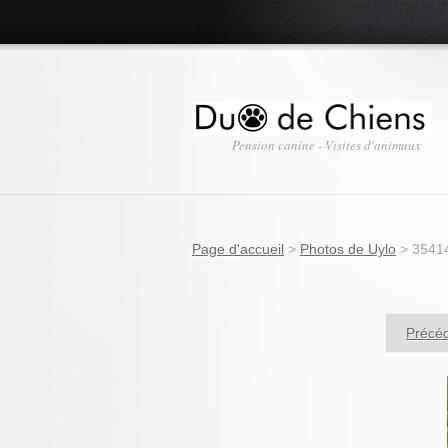
Pension canine - Visites d'animaux
Page d'accueil
>
Photos de Uylo
>
3541
Précé